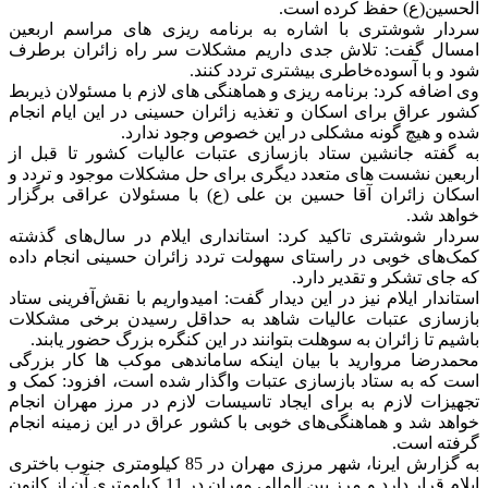
الحسین(ع) حفظ کرده است.
سردار شوشتری با اشاره به برنامه ریزی های مراسم اربعین
امسال گفت: تلاش جدی داریم مشکلات سر راه زائران برطرف
شود و با آسوده‌خاطری بیشتری تردد کنند.
وی اضافه کرد: برنامه ریزی و هماهنگی های لازم با مسئولان ذیربط
کشور عراق برای اسکان و تغذیه زائران حسینی در این ایام انجام
شده و هیچ گونه مشکلی در این خصوص وجود ندارد.
به گفته جانشین ستاد بازسازی عتبات عالیات کشور تا قبل از
اربعین نشست های متعدد دیگری برای حل مشکلات موجود و تردد و
اسکان زائران آقا حسین بن علی (ع) با مسئولان عراقی برگزار
خواهد شد.
سردار شوشتری تاکید کرد: استانداری ایلام در سال‌های گذشته
کمک‌های خوبی در راستای سهولت تردد زائران حسینی انجام داده
که جای تشکر و تقدیر دارد.
استاندار ایلام نیز در این دیدار گفت: امیدواریم با نقش‌آفرینی ستاد
بازسازی عتبات عالیات شاهد به حداقل رسیدن برخی مشکلات
باشیم تا زائران به سوهلت بتوانند در این کنگره بزرگ حضور یابند.
محمدرضا مروارید با بیان اینکه ساماندهی موکب ‌ها کار بزرگی
است که به ستاد بازسازی عتبات واگذار شده است، افزود: کمک و
تجهیزات لازم به برای ایجاد تاسیسات لازم در مرز مهران انجام
خواهد شد و هماهنگی‌های خوبی با کشور عراق در این زمینه انجام
گرفته است.
به گزارش ایرنا، شهر مرزی مهران در 85 کیلومتری جنوب باختری
ایلام قرار دارد و مرز بین المللی مهران در 11 کیلومتری آن از کانون