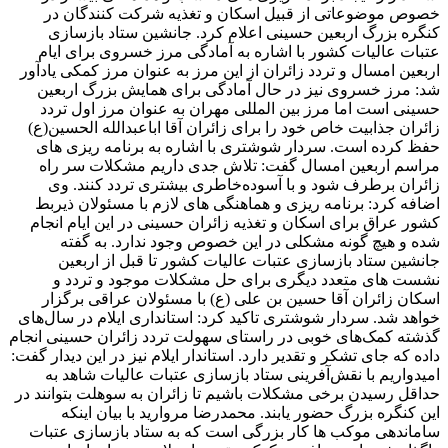
خصوص موضوعاتی از قبیل اسکان و تغذیه شرکت کنندگان در
کنگره بزرگ اربعین حسینی اعلام کرد. جانشین ستاد بازسازی
عتبات عالیات کشور با اشاره به آمادگی مرز خسروی برای ایام
اربعین امسال و تردد زائران از این مرز به عنوان مرز کمکی یادآور
شد: مرز خسروی نیز در حال آمادگی برای همایش بزرگ اربعین
حسینی است اما مرز بین المللی مهران به عنوان مرز اول تردد
زائران جذابیت خاص خود را برای زائران آقا اباعبدالله الحسین(ع)
حفظ کرده است. سردار شوشتری با اشاره به برنامه ریزی های
مراسم اربعین امسال گفت: تلاش جدی داریم مشکلات سر راه
زائران برطرف شود و با آسوده‌خاطری بیشتری تردد کنند. وی
اضافه کرد: برنامه ریزی و هماهنگی های لازم با مسئولان ذیربط
کشور عراق برای اسکان و تغذیه زائران حسینی در این ایام انجام
شده و هیچ گونه مشکلی در این خصوص وجود ندارد. به گفته
جانشین ستاد بازسازی عتبات عالیات کشور تا قبل از اربعین
نشست های متعدد دیگری برای حل مشکلات موجود و تردد و
اسکان زائران آقا حسین بن علی (ع) با مسئولان عراقی برگزار
خواهد شد. سردار شوشتری تاکید کرد: استانداری ایلام در سال‌های
گذشته کمک‌های خوبی در راستای سهولت تردد زائران حسینی انجام
داده که جای تشکر و تقدیر دارد. استاندار ایلام نیز در این دیدار گفت:
امیدواریم با نقش‌آفرینی ستاد بازسازی عتبات عالیات شاهد به
حداقل رسیدن برخی مشکلات باشیم تا زائران به سوهلت بتوانند در
این کنگره بزرگ حضور یابند. محمدرضا مروارید با بیان اینکه
ساماندهی موکب ‌ها کار بزرگی است که به ستاد بازسازی عتبات