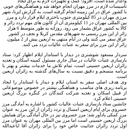
واگذار شده است، افزود: کمک و تجهیزات لازم به برای ایجاد
تاسیسات لازم در مرز مهران انجام خواهد شد و هماهنگی‌های خوبی
با کشور عراق در این زمینه انجام گرفته است. به گزارش ایرنا، شهر
مرزی مهران در 85 کیلومتری جنوب باختری ایلام قرار دارد و مرز
بین المللی مهران در 11 کیلومتری آن از کانون های مهم تردد زائر و
کالا به کشور عراق بشمار می رود. روزانه به طور متوسط 6 هزار
زائر از این مرز رسمی به شهرهای مقدس کربلا و نجف در کشور
عراق سفر می کنند ولی در ایام منتهی به اربعین بیش از 2 میلیون
زائر از این مرز برای سفر به عتبات عالیات تردد می کنند.
سردار مسعود شوشتری در دیدار با استاندار ایلام اظهار کرد: ستاد
بازسازی عتبات عالیات در سال جاری مسئول کمیته اسکان و تغذیه
زائران اربعین حسینی است، تمام تلاش ما خدمات بیشتر و بهتر با
برنامه منسجم و دقیق نسبت به سال‌های گذشته به زائران اربعین
است.
وی هدف اصلی سفر به استان ایلام و دیدار با استاندار را ایجاد
برنامه ریزی های مناسب و هماهنگی‌ بیشتر در خصوص موضوعاتی
از قبیل اسکان و تغذیه شرکت کنندگان در کنگره بزرگ اربعین
حسینی اعلام کرد.
جانشین ستاد بازسازی عتبات عالیات کشور با اشاره به آمادگی مرز
خسروی برای ایام اربعین امسال و تردد زائران از این مرز به عنوان
مرز کمکی یادآور شد: مرز خسروی نیز در حال آمادگی برای همایش
بزرگ اربعین حسینی است اما مرز بین المللی مهران به عنوان مرز
اول تردد زائران جذابیت خاص خود را برای زائران آقا اباعبدالله