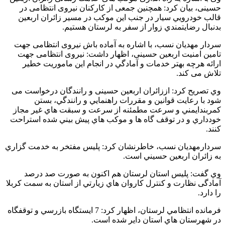
حسینی، بیان کرد: همچنین جمعی از کارکنان نیروی انتظامی در
قالب خودرويي سيار در جنب اين موكب در مسير زائران اربعين
بدنبال رضايتمندي زوار از سفر به لرستان هستيم.
سردار مهدیان نسب، با اشاره به آماده باش نیروی انتظامی جهت
تامین امنیت اربعین حسینی، اظهار داشت: نیروی انتظامی جهت
ارائه هرچه بهتر خدمات و آمادگي در انجام اين ماموريت خطير
تلاش می کند.
وي تصریح کرد: اززائران اربعین حسینی و رانندگان درخواست می
شود با رعايت قوانين و مقررات راهنمايي و رانندگي، بستن
كمربندايمني و سرعت مطمئنه از سرعت و سبقت هاي غير مجاز
خودداري و در توقف گاه ها و موكب هاي پيش بيني شده استراحت
كنند.
سردارمهديان نسب، خاطرنشان کرد: پليس مفتخر به خدمت گزاري
به زائران اربعين حسيني است.
وي گفت: پليس استان لرستان هم اکنون به صورت صد درصد
آمادگی نظارت و كنترل كاروان هاي زيارتي از استان به سمت كربلا
را دارد.
فرمانده انتظامي لرستان، اظهار کرد: 7 ايستگاه بازرسي و توقفگاه
در شهرستان هاي استان داير شده است.