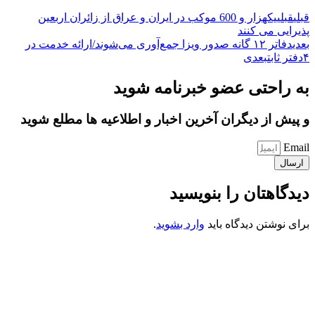
قبلی
قبلی
یکهزار و 600 موکب در ایران و عراق از زائران اربعین
پذیرایی می کنند
بعدی
دفاتر ۱۲ گانه صدور ویزا جمع‌آوری می‌شوند/ارائه خدمت در
۴دفتر ثابت
بعدی
به راحتی عضو خبرنامه شوید
و پیش از دیگران آخرین اخبار و اطلاعیه ها مطلع شوید
Email
ارسال
دیدگاهتان را بنویسید
برای نوشتن دیدگاه باید
وارد بشوید
.
کانون فرهنگی تبلیغی جهادی راهنمای زائر
شماره ثبت : 55382
شناسه ملی : 14012122640