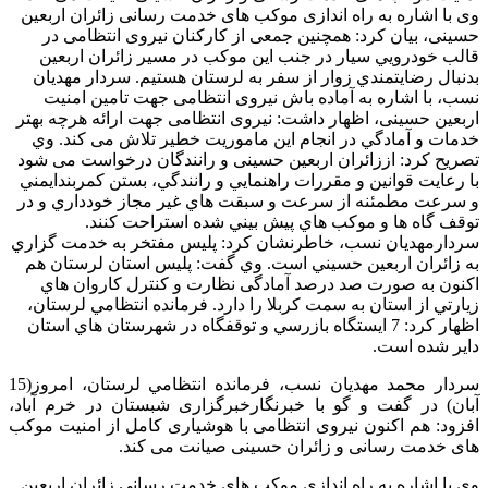
وی با اشاره به راه اندازی موکب های خدمت رسانی زائران اربعین
حسینی، بیان کرد: همچنین جمعی از کارکنان نیروی انتظامی در
قالب خودرويي سيار در جنب اين موكب در مسير زائران اربعين
بدنبال رضايتمندي زوار از سفر به لرستان هستيم. سردار مهدیان
نسب، با اشاره به آماده باش نیروی انتظامی جهت تامین امنیت
اربعین حسینی، اظهار داشت: نیروی انتظامی جهت ارائه هرچه بهتر
خدمات و آمادگي در انجام اين ماموريت خطير تلاش می کند. وي
تصریح کرد: اززائران اربعین حسینی و رانندگان درخواست می شود
با رعايت قوانين و مقررات راهنمايي و رانندگي، بستن كمربندايمني
و سرعت مطمئنه از سرعت و سبقت هاي غير مجاز خودداري و در
توقف گاه ها و موكب هاي پيش بيني شده استراحت كنند.
سردارمهديان نسب، خاطرنشان کرد: پليس مفتخر به خدمت گزاري
به زائران اربعين حسيني است. وي گفت: پليس استان لرستان هم
اکنون به صورت صد درصد آمادگی نظارت و كنترل كاروان هاي
زيارتي از استان به سمت كربلا را دارد. فرمانده انتظامي لرستان،
اظهار کرد: 7 ايستگاه بازرسي و توقفگاه در شهرستان هاي استان
داير شده است.
سردار محمد مهدیان نسب، فرمانده انتظامي لرستان، امروز(15
آبان) در گفت و گو با خبرنگارخبرگزاری شبستان در خرم آباد،
افزود: هم اکنون نیروی انتظامی با هوشیاری کامل از امنیت موکب
های خدمت رسانی و زائران حسینی صیانت می کند.
وی با اشاره به راه اندازی موکب های خدمت رسانی زائران اربعین